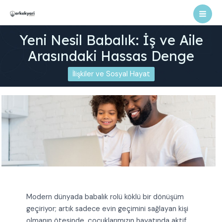
İçeriğe
atla
Mai
Yeni Nesil Babalık: İş ve Aile
Men
Arasındaki Hassas Denge
İlişkiler ve Sosyal Hayat
Modern dünyada babalık rolü köklü bir dönüşüm
geçiriyor; artık sadece evin geçimini sağlayan kişi
olmanın ötesinde, çocuklarımızın hayatında aktif,