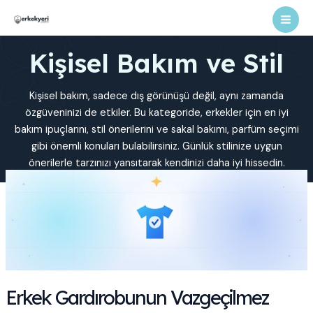
İçeriğe
atla
Mai
Kişisel Bakım ve Stil
Men
Kişisel bakım, sadece dış görünüşü değil, aynı zamanda
özgüveninizi de etkiler. Bu kategoride, erkekler için en iyi
bakım ipuçlarını, stil önerilerini ve sakal bakımı, parfüm seçimi
gibi önemli konuları bulabilirsiniz. Günlük stilinize uygun
önerilerle tarzınızı yansıtarak kendinizi daha iyi hissedin.
Erkek Gardırobunun Vazgeçilmez