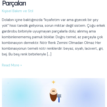
Parçaları
Kişisel Bakım ve Stil
Dolabın içine baktığınızda “kıyafetim var ama giyecek bir şey
yok” hissi tanıdık geliyorsa, sorun miktar değil sistem. Çoğu erkek
gardırobu birbiriyle uyuşmayan parçalarla dolu; alınmış ama
kombinlenememiş pamuk bloklar. Doğru temel, az parçayla çok
kombinasyon demektir. Nötr Renk Zemini Olmadan Olmaz Her
kombinasyonun temeli nötr renklerdir: beyaz, siyah, lacivert, gri,
bej. Bu beş renk birbirleriyle […]
Erkek
Read More »
Gardırobunun
Vazgeçilmez
Parçaları