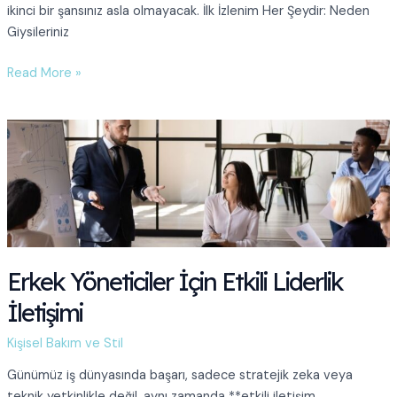
ikinci bir şansınız asla olmayacak. İlk İzlenim Her Şeydir: Neden
Giysileriniz
İş
Read More »
Görüşmesinde
Güven
Veren
Erkek
Stili:
Ne
Giymeli?
Erkek Yöneticiler İçin Etkili Liderlik
İletişimi
Kişisel Bakım ve Stil
Günümüz iş dünyasında başarı, sadece stratejik zeka veya
teknik yetkinlikle değil, aynı zamanda **etkili iletişim