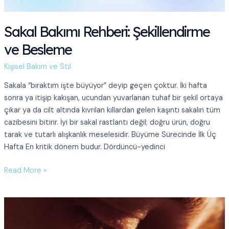
Sakal Bakımı Rehberi: Şekillendirme
ve Besleme
Kişisel Bakım ve Stil
Sakala “bıraktım işte büyüyor” deyip geçen çoktur. İki hafta
sonra ya itişip kakışan, ucundan yuvarlanan tuhaf bir şekil ortaya
çıkar ya da cilt altında kıvrılan kıllardan gelen kaşıntı sakalın tüm
cazibesini bitirir. İyi bir sakal rastlantı değil; doğru ürün, doğru
tarak ve tutarlı alışkanlık meselesidir. Büyüme Sürecinde İlk Üç
Hafta En kritik dönem budur. Dördüncü-yedinci
Sakal
Read More »
Bakımı
Rehberi:
Şekillendirme
ve