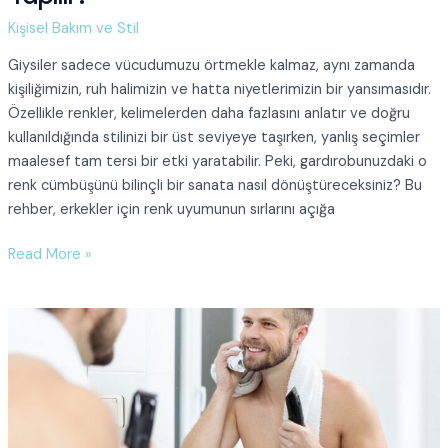
Kişisel Bakım ve Stil
Giysiler sadece vücudumuzu örtmekle kalmaz, aynı zamanda
kişiliğimizin, ruh halimizin ve hatta niyetlerimizin bir yansımasıdır.
Özellikle renkler, kelimelerden daha fazlasını anlatır ve doğru
kullanıldığında stilinizi bir üst seviyeye taşırken, yanlış seçimler
maalesef tam tersi bir etki yaratabilir. Peki, gardırobunuzdaki o
renk cümbüşünü bilinçli bir sanata nasıl dönüştüreceksiniz? Bu
rehber, erkekler için renk uyumunun sırlarını açığa
Erkekler
Read More »
için
Renk
Uyumu:
Kombinlerde
Doğru
Renk
Seçimi
Nasıl