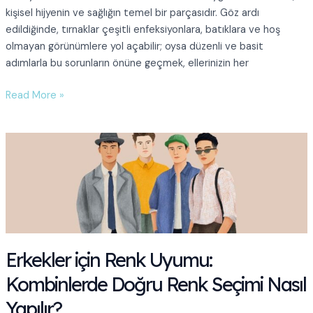
kişisel hijyenin ve sağlığın temel bir parçasıdır. Göz ardı
edildiğinde, tırnaklar çeşitli enfeksiyonlara, batıklara ve hoş
olmayan görünümlere yol açabilir; oysa düzenli ve basit
adımlarla bu sorunların önüne geçmek, ellerinizin her
Erkekler
Read More »
İçin
Temel
Tırnak
Bakımı:
Sağlıklı
Görünüm
İçin
6
Adım
Erkekler için Renk Uyumu:
Kombinlerde Doğru Renk Seçimi Nasıl
Yapılır?