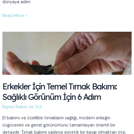
dünyaya adım
Yeni
Read More »
Başlayanlar
İçin
Erkek
Bakım
Ürünleri
Alışveriş
Listesi
Erkekler İçin Temel Tırnak Bakımı:
Sağlıklı Görünüm İçin 6 Adım
Kişisel Bakım ve Stil
El bakımı ve özellikle tırnakların sağlığı, modern erkeğin
özgüvenini ve genel görünümünü tamamlayan önemli bir
detaydır. Tırnak bakımı sadece estetik bir kaygı olmaktan öte,