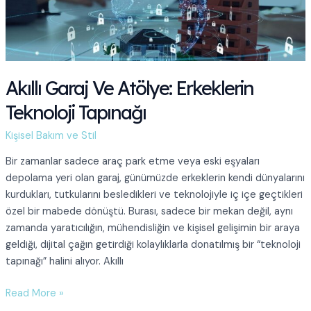
ve
Serumu
Nasıl
Hazırlanır?
Akıllı Garaj Ve Atölye: Erkeklerin
Teknoloji Tapınağı
Kişisel Bakım ve Stil
Bir zamanlar sadece araç park etme veya eski eşyaları
depolama yeri olan garaj, günümüzde erkeklerin kendi dünyalarını
kurdukları, tutkularını besledikleri ve teknolojiyle iç içe geçtikleri
özel bir mabede dönüştü. Burası, sadece bir mekan değil, aynı
zamanda yaratıcılığın, mühendisliğin ve kişisel gelişimin bir araya
geldiği, dijital çağın getirdiği kolaylıklarla donatılmış bir “teknoloji
tapınağı” halini alıyor. Akıllı
Akıllı
Read More »
Garaj