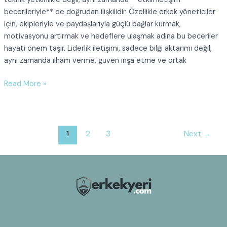
becerileriyle** de doğrudan ilişkilidir. Özellikle erkek yöneticiler
için, ekipleriyle ve paydaşlarıyla güçlü bağlar kurmak,
motivasyonu artırmak ve hedeflere ulaşmak adına bu beceriler
hayati önem taşır. Liderlik iletişimi, sadece bilgi aktarımı değil,
aynı zamanda ilham verme, güven inşa etme ve ortak
Erkek
Read More »
Yöneticiler
İçin
Etkili
Liderlik
1
2
3
Next
→
İletişimi