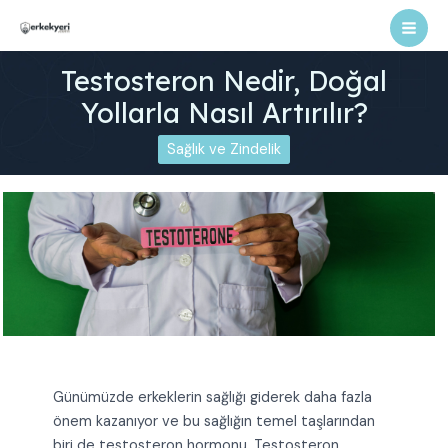
İçeriğe
atla
Mai
Testosteron Nedir, Doğal
Men
Yollarla Nasıl Artırılır?
Sağlık ve Zindelik
Günümüzde erkeklerin sağlığı giderek daha fazla
önem kazanıyor ve bu sağlığın temel taşlarından
biri de testosteron hormonu. Testosteron,