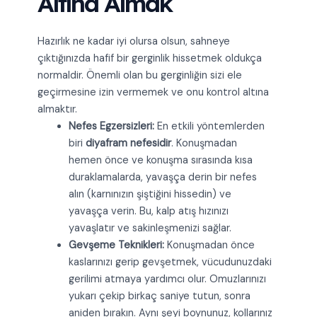
Altına Almak
Hazırlık ne kadar iyi olursa olsun, sahneye
çıktığınızda hafif bir gerginlik hissetmek oldukça
normaldir. Önemli olan bu gerginliğin sizi ele
geçirmesine izin vermemek ve onu kontrol altına
almaktır.
Nefes Egzersizleri:
En etkili yöntemlerden
biri
diyafram nefesidir
. Konuşmadan
hemen önce ve konuşma sırasında kısa
duraklamalarda, yavaşça derin bir nefes
alın (karnınızın şiştiğini hissedin) ve
yavaşça verin. Bu, kalp atış hızınızı
yavaşlatır ve sakinleşmenizi sağlar.
Gevşeme Teknikleri:
Konuşmadan önce
kaslarınızı gerip gevşetmek, vücudunuzdaki
gerilimi atmaya yardımcı olur. Omuzlarınızı
yukarı çekip birkaç saniye tutun, sonra
aniden bırakın. Aynı şeyi boynunuz, kollarınız