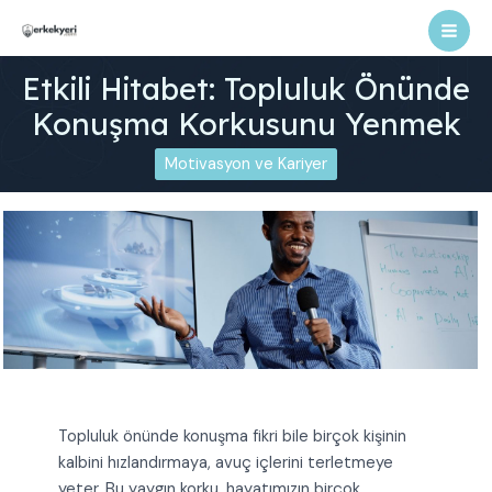
İçeriğe
atla
Mai
Etkili Hitabet: Topluluk Önünde
Men
Konuşma Korkusunu Yenmek
Motivasyon ve Kariyer
Topluluk önünde konuşma fikri bile birçok kişinin
kalbini hızlandırmaya, avuç içlerini terletmeye
yeter. Bu yaygın korku, hayatımızın birçok