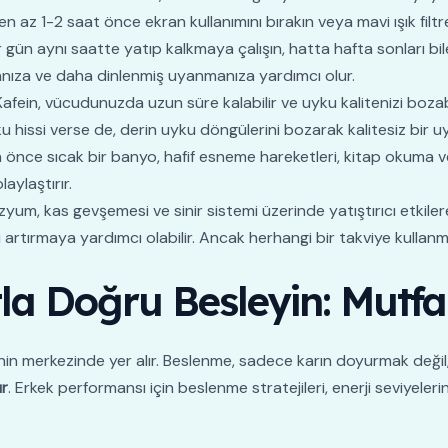
 az 1-2 saat önce ekran kullanımını bırakın veya mavi ışık filtrel
 gün aynı saatte yatıp kalkmaya çalışın, hatta hafta sonları bi
ıza ve daha dinlenmiş uyanmanıza yardımcı olur.
afein, vücudunuzda uzun süre kalabilir ve uyku kalitenizi bozab
ku hissi verse de, derin uyku döngülerini bozarak kalitesiz bir u
nce sıcak bir banyo, hafif esneme hareketleri, kitap okuma vey
aylaştırır.
um, kas gevşemesi ve sinir sistemi üzerinde yatıştırıcı etkiler
sini artırmaya yardımcı olabilir. Ancak herhangi bir takviye kul
a Doğru Besleyin: Mutfa
nin merkezinde yer alır. Beslenme, sadece karın doyurmak değil
ır
. Erkek performansı için beslenme stratejileri, enerji seviyele