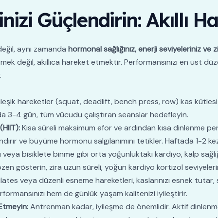
nizi Güçlendirin: Akıllı Ha
 değil, aynı zamanda
hormonal sağlığınız, enerji seviyeleriniz ve 
ek değil, akıllıca hareket etmektir. Performansınızı en üst dü
.
leşik hareketler (squat, deadlift, bench press, row) kas kütle
ada 3-4 gün, tüm vücudu çalıştıran seanslar hedefleyin.
HIIT):
Kısa süreli maksimum efor ve ardından kısa dinlenme peri
landırır ve büyüme hormonu salgılanımını tetikler. Haftada 1-2 kez 
veya bisiklete binme gibi orta yoğunluktaki kardiyo, kalp sağlığı
zen gösterin, zira uzun süreli, yoğun kardiyo kortizol seviyelerin
lates veya düzenli esneme hareketleri, kaslarınızı esnek tutar, 
erformansınızı hem de günlük yaşam kalitenizi iyileştirir.
 Etmeyin:
Antrenman kadar, iyileşme de önemlidir. Aktif dinlenme