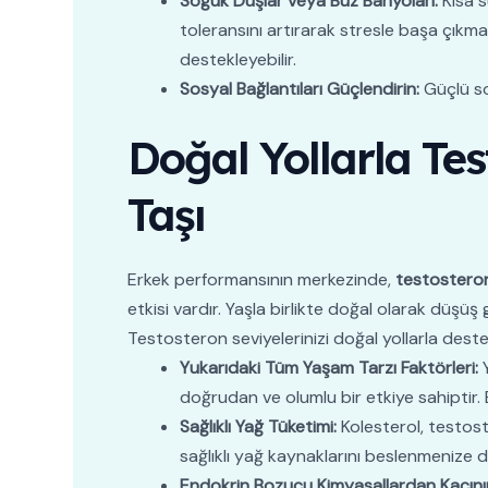
Soğuk Duşlar veya Buz Banyoları:
Kısa s
toleransını artırarak stresle başa çıkma
destekleyebilir.
Sosyal Bağlantıları Güçlendirin:
Güçlü sos
Doğal Yollarla Tes
Taşı
Erkek performansının merkezinde,
testostero
etkisi vardır. Yaşla birlikte doğal olarak dü
Testosteron seviyelerinizi doğal yollarla deste
Yukarıdaki Tüm Yaşam Tarzı Faktörleri:
Y
doğrudan ve olumlu bir etkiye sahiptir.
Sağlıklı Yağ Tüketimi:
Kolesterol, testoste
sağlıklı yağ kaynaklarını beslenmenize da
Endokrin Bozucu Kimyasallardan Kaçını