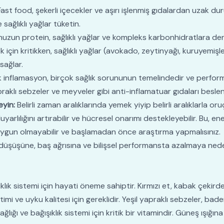
ast food, şekerli içecekler ve aşırı işlenmiş gıdalardan uzak du
sağlıklı yağlar tüketin.
un protein, sağlıklı yağlar ve kompleks karbonhidratlara dengeli
ek için kritikken, sağlıklı yağlar (avokado, zeytinyağı, kuruyemi
sağlar.
 inflamasyon, birçok sağlık sorununun temelindedir ve perform
praklı sebzeler ve meyveler gibi anti-inflamatuar gıdaları besle
eyin:
Belirli zaman aralıklarında yemek yiyip belirli aralıklarl
yarlılığını artırabilir ve hücresel onarımı destekleyebilir. Bu, ene
in uygun olmayabilir ve başlamadan önce araştırma yapmalısınız.
düşüşüne, baş ağrısına ve bilişsel performansta azalmaya neden
ık sistemi için hayati öneme sahiptir. Kırmızı et, kabak çekirdeğ
etimi ve uyku kalitesi için gereklidir. Yeşil yapraklı sebzeler, b
ğı ve bağışıklık sistemi için kritik bir vitamindir. Güneş ışığına 