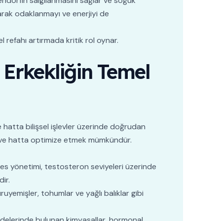
n endorfin salgılanmasını sağlar ve soğuk
rarak odaklanmayı ve enerjiyi de
l refahı artırmada kritik rol oynar.
 Erkekliğin Temel
i ve hatta bilişsel işlevler üzerinde doğrudan
ak ve hatta optimize etmek mümkündür.
res yönetimi, testosteron seviyeleri üzerinde
ir.
ruyemişler, tohumlar ve yağlı balıklar gibi
ddelerinde bulunan kimyasallar, hormonal