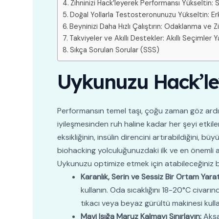
Zihninizi Hack’leyerek Performansı Yükseltin:
Doğal Yollarla Testosteronunuzu Yükseltin: Er
Beyninizi Daha Hızlı Çalıştırın: Odaklanma ve Zi
Takviyeler ve Akıllı Destekler: Akıllı Seçimler
Sıkça Sorulan Sorular (SSS)
Uykunuzu Hack’ley
Performansın temel taşı, çoğu zaman göz ardı 
iyileşmesinden ruh haline kadar her şeyi etkiler
eksikliğinin, insülin direncini artırabildiğini,
biohacking yolculuğunuzdaki ilk ve en önemli a
Uykunuzu optimize etmek için atabileceğiniz ba
Karanlık, Serin ve Sessiz Bir Ortam Yarat
kullanın. Oda sıcaklığını 18-20°C civarı
tıkacı veya beyaz gürültü makinesi kullan
Mavi Işığa Maruz Kalmayı Sınırlayın:
Akşam