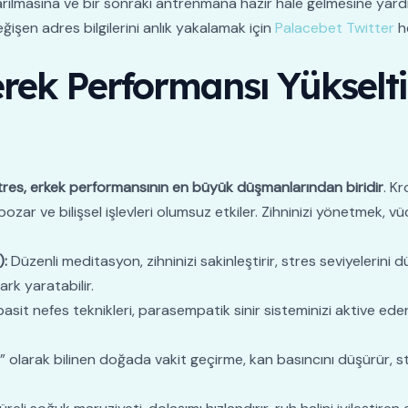
onarılmasına ve bir sonraki antrenmana hazır hale gelmesine yar
eğişen adres bilgilerini anlık yakalamak için
Palacebet Twitter
he
erek Performansı Yükseltin
tres, erkek performansının en büyük düşmanlarından biridir
. Kr
 bozar ve bilişsel işlevleri olumsuz etkiler. Zihninizi yönetmek
):
Düzenli meditasyon, zihninizi sakinleştirir, stres seviyelerini 
rk yaratabilir.
basit nefes teknikleri, parasempatik sinir sisteminizi aktive ed
larak bilinen doğada vakit geçirme, kan basıncını düşürür, stre