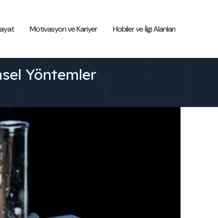
 Hayat
Motivasyon ve Kariyer
Hobiler ve İlgi Alanları
msel Yöntemler