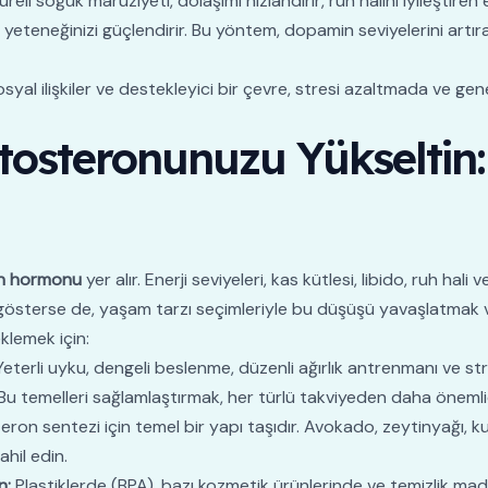
üreli soğuk maruziyeti, dolaşımı hızlandırır, ruh halini iyileştire
 yeteneğinizi güçlendirir. Bu yöntem, dopamin seviyelerini artı
yal ilişkiler ve destekleyici bir çevre, stresi azaltmada ve gene
tosteronunuzu Yükseltin:
n hormonu
yer alır. Enerji seviyeleri, kas kütlesi, libido, ruh hal
şüş gösterse de, yaşam tarzı seçimleriyle bu düşüşü yavaşlatm
klemek için:
eterli uyku, dengeli beslenme, düzenli ağırlık antrenmanı ve st
 Bu temelleri sağlamlaştırmak, her türlü takviyeden daha önemlid
ron sentezi için temel bir yapı taşıdır. Avokado, zeytinyağı, ku
hil edin.
n:
Plastiklerde (BPA), bazı kozmetik ürünlerinde ve temizlik ma