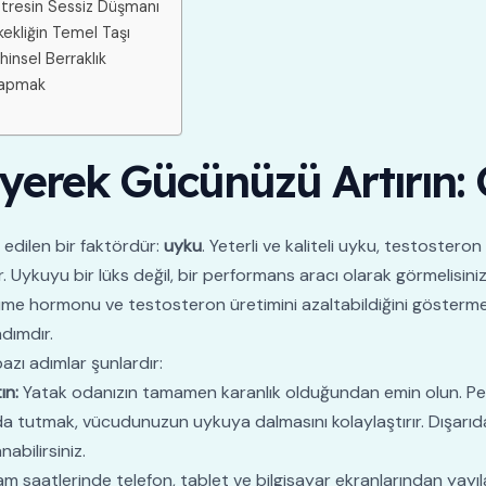
 Stresin Sessiz Düşmanı
kekliğin Temel Taşı
hinsel Berraklık
 Yapmak
erek Gücünüzü Artırın: G
edilen bir faktördür:
uyku
. Yeterli ve kaliteli uyku, testosteron 
. Uykuyu bir lüks değil, bir performans aracı olarak görmelisiniz
 büyüme hormonu ve testosteron üretimini azaltabildiğini gösterme
dımdır.
zı adımlar şunlardır:
ın:
Yatak odanızın tamamen karanlık olduğundan emin olun. Per
nda tutmak, vücudunuzun uykuya dalmasını kolaylaştırır. Dışarıd
abilirsiniz.
 saatlerinde telefon, tablet ve bilgisayar ekranlarından yayıla