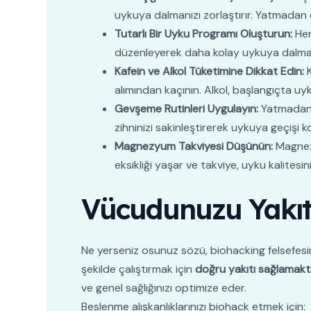
uykuya dalmanızı zorlaştırır. Yatmadan en
Tutarlı Bir Uyku Programı Oluşturun:
Her
düzenleyerek daha kolay uykuya dalman
Kafein ve Alkol Tüketimine Dikkat Edin:
K
alımından kaçının. Alkol, başlangıçta uy
Gevşeme Rutinleri Uygulayın:
Yatmadan ö
zihninizi sakinleştirerek uykuya geçişi kol
Magnezyum Takviyesi Düşünün:
Magnezy
eksikliği yaşar ve takviye, uyku kalite
Vücudunuzu Yakıtl
Ne yerseniz osunuz sözü, biohacking felsefesi
şekilde çalıştırmak için
doğru yakıtı sağlamakt
ve genel sağlığınızı optimize eder.
Beslenme alışkanlıklarınızı biohack etmek için: