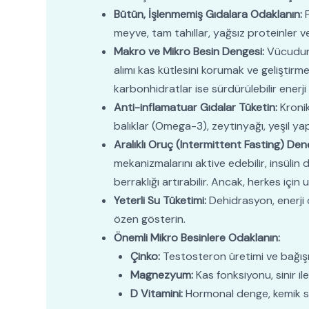
Bütün, İşlenmemiş Gıdalara Odaklanın:
F
meyve, tam tahıllar, yağsız proteinler ve 
Makro ve Mikro Besin Dengesi:
Vücudunuz
alımı kas kütlesini korumak ve geliştirm
karbonhidratlar ise sürdürülebilir enerji 
Anti-inflamatuar Gıdalar Tüketin:
Kronik
balıklar (Omega-3), zeytinyağı, yeşil ya
Aralıklı Oruç (Intermittent Fasting) Den
mekanizmalarını aktive edebilir, insülin du
berraklığı artırabilir. Ancak, herkes iç
Yeterli Su Tüketimi:
Dehidrasyon, enerji 
özen gösterin.
Önemli Mikro Besinlere Odaklanın:
Çinko:
Testosteron üretimi ve bağışıkl
Magnezyum:
Kas fonksiyonu, sinir il
D Vitamini:
Hormonal denge, kemik sağlı