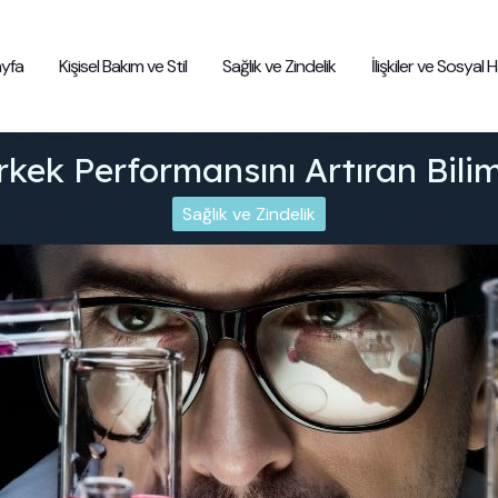
yfa
Kişisel Bakım ve Stil
Sağlık ve Zindelik
İlişkiler ve Sosyal
rkek Performansını Artıran Bili
Sağlık ve Zindelik