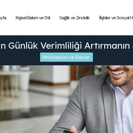
yfa
Kişisel Bakım ve Stil
Sağlık ve Zindelik
İlişkiler ve Sosyal
in Günlük Verimliliği Artırmanın 6
Motivasyon ve Kariyer