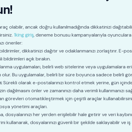
un!
 araç olabilir, ancak doğru kullanılmadığında dikkatinizi dağıtabilir
irsiniz.
1king giriş
, deneme bonusu kampanyalarıyla oyunculara ri
zı öneriler:
bildirimler, dikkatinizi dağıtır ve odaklanmanızı zorlaştırır. E-
bildirimleri açık bırakın.
nma uygulamaları, belirli web sitelerine veya uygulamalara eri
olur. Bu uygulamalar, belirli bir süre boyunca sadece belirli gö
:
Sürekli olarak e-postalarınızı kontrol etmek yerine, gün içinde 
zin dağılmasını önler ve zamanınızı daha verimli kullanmanızı sağ
n görevleri otomatikleştirmek için çeşitli araçlar kullanabilirsi
sya yönetimi araçları.
 dosyalarınızı her yerden erişilebilir hale getirir ve veri kayb
 kullanarak, dosyalarınızı güvenli bir şekilde saklayabilir ve iş 