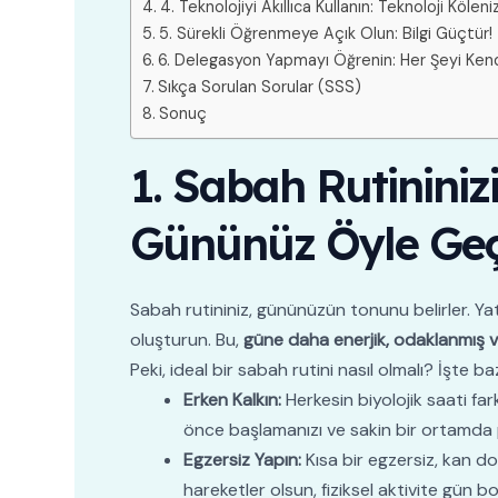
4. Teknolojiyi Akıllıca Kullanın: Teknoloji Köle
5. Sürekli Öğrenmeye Açık Olun: Bilgi Güçtür!
6. Delegasyon Yapmayı Öğrenin: Her Şeyi Kend
Sıkça Sorulan Sorular (SSS)
Sonuç
1. Sabah Rutininiz
Gününüz Öyle Geç
Sabah rutininiz, gününüzün tonunu belirler. Ya
oluşturun. Bu,
güne daha enerjik, odaklanmış 
Peki, ideal bir sabah rutini nasıl olmalı? İşte baz
Erken Kalkın:
Herkesin biyolojik saati fa
önce başlamanızı ve sakin bir ortamda 
Egzersiz Yapın:
Kısa bir egzersiz, kan dol
hareketler olsun, fiziksel aktivite gün 