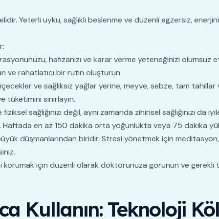
emelidir. Yeterli uyku, sağlıklı beslenme ve düzenli egzersiz, enerji
r:
trasyonunuzu, hafızanızı ve karar verme yeteneğinizi olumsuz et
e rahatlatıcı bir rutin oluşturun.
i içecekler ve sağlıksız yağlar yerine, meyve, sebze, tam tahıllar
 tüketimini sınırlayın.
iziksel sağlığınızı değil, aynı zamanda zihinsel sağlığınızı da iyile
rtırır. Haftada en az 150 dakika orta yoğunlukta veya 75 dakika 
n büyük düşmanlarından biridir. Stresi yönetmek için meditasyon
iniz.
zı korumak için düzenli olarak doktorunuza görünün ve gerekli tes
lıca Kullanın: Teknoloji K