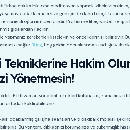
i:
Birkaç dakika bile olsa meditasyon yapmak, zihninizi sakinleşti
anı yaşamaya odaklanmanızı ve gün içinde daha bilinçli kararlar ve
 en önemli öğünlerinden biridir. Protein ve lif açısından zengin b
enmiş gıdalardan kaçının.
e yapmanız gerekenleri listeleyin ve önceliklerinizi belirleyin.
lanmanızı sağlar.
1king
, hoş geldin bonuslarında sunduğu yüksek y
 Tekniklerine Hakim Olu
zi Yönetmesin!
ridir. Etkili zaman yönetimi teknikleri kullanarak, zamanınızı daha
rı ortadan kaldırabilirsiniz.
alık odaklanmış çalışma seansları ve 5 dakikalık molalar şeklind
lirsiniz. Bu yöntem, dikkatinizi korumanıza ve tükenmişlik hissi