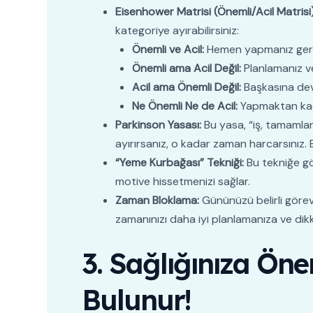
Eisenhower Matrisi (Önemli/Acil Matrisi)
kategoriye ayırabilirsiniz:
Önemli ve Acil:
Hemen yapmanız gereken
Önemli ama Acil Değil:
Planlamanız ve
Acil ama Önemli Değil:
Başkasına dev
Ne Önemli Ne de Acil:
Yapmaktan kaçı
Parkinson Yasası:
Bu yasa, “iş, tamamlan
ayırırsanız, o kadar zaman harcarsınız. 
“Yeme Kurbağası” Tekniği:
Bu tekniğe gö
motive hissetmenizi sağlar.
Zaman Bloklama:
Gününüzü belirli görevl
zamanınızı daha iyi planlamanıza ve dikk
3. Sağlığınıza Ön
Bulunur!