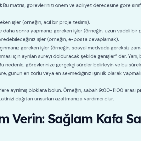
:
Bu matris, görevlerinizi önem ve aciliyet derecesine göre sını
 işler (örneğin, acil bir proje teslimi).
 daha sonra yapmanız gereken işler (örneğin, uzun vadeli bir p
redebileceğiniz işler (örneğin, e-posta cevaplamak).
nmanız gereken işler (örneğin, sosyal medyada gereksiz zam
ması için ayrılan süreyi dolduracak şekilde genişler” der. Yan
Bu nedenle, görevlerinize gerçekçi süreler belirleyin ve bu süre
re, günün en zorlu veya en sevmediğiniz işini ilk olarak yapmalı
ere ayrılmış bloklara bölün. Örneğin, sabah 9:00-11:00 arası pr
atinizi dağıtan unsurları azaltmanıza yardımcı olur.
em Verin: Sağlam Kafa S