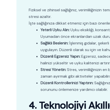
Fiziksel ve zihinsel sağlığınız, verimliliğinizin t
stresi azaltır.
İşte sağlığınıza dikkat etmeniz için bazı önerile
Yeterli Uyku Alın:
Uyku eksikliği, konsan
Uyumadan önce ekranlardan uzak durun v
Sağlıklı Beslenin:
İşlenmiş gıdalar, şekerl
uygulayın. Düzenli olarak su için ve kahve
Düzenli Egzersiz Yapın:
Egzersiz, sadece f
halinizi yükseltir ve uyku kalitenizi a
Stresi Yönetin:
Stres, verimliliğinizin e
zaman ayırmak gibi aktiviteler yapabilirs
Düzenli Kontrollerinizi Yaptırın:
Sağlığını
sorununu önlemenize yardımcı olabilir.
4. Teknolojiyi Akıl