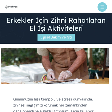
İçeriğe
atla
Mai
Erkekler İçin Zihni Rahatlatan
Men
El İşi Aktiviteleri
Kişisel Bakım ve Stil
Günümüzün hızlı tempolu ve stresli dünyasında,
zihinsel sağlığımızı korumak her zamankinden
daha önemli hale geldi. Birçoğumuz için bu, spor