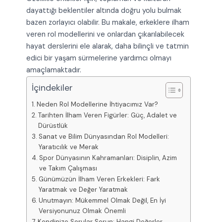
dayattığı beklentiler altında doğru yolu bulmak
bazen zorlayıcı olabilir. Bu makale, erkeklere ilham
veren rol modellerini ve onlardan çıkarılabilecek
hayat derslerini ele alarak, daha bilinçli ve tatmin
edici bir yaşam sürmelerine yardımcı olmayı
amaçlamaktadır.
İçindekiler
Neden Rol Modellerine İhtiyacımız Var?
Tarihten İlham Veren Figürler: Güç, Adalet ve
Dürüstlük
Sanat ve Bilim Dünyasından Rol Modelleri:
Yaratıcılık ve Merak
Spor Dünyasının Kahramanları: Disiplin, Azim
ve Takım Çalışması
Günümüzün İlham Veren Erkekleri: Fark
Yaratmak ve Değer Yaratmak
Unutmayın: Mükemmel Olmak Değil, En İyi
Versiyonunuz Olmak Önemli
Kendinize Sorular Sorun: Hangi Değerler