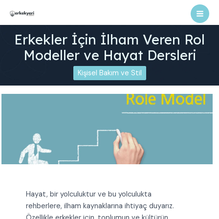
İçeriğe
atla
Mai
Erkekler İçin İlham Veren Rol
Men
Modeller ve Hayat Dersleri
Kişisel Bakım ve Stil
Hayat, bir yolculuktur ve bu yolculukta
rehberlere, ilham kaynaklarına ihtiyaç duyarız.
Özellikle erkekler için, toplumun ve kültürün