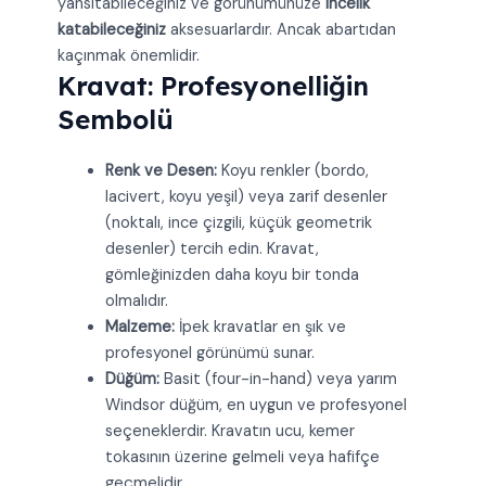
yansıtabileceğiniz ve görünümünüze
incelik
katabileceğiniz
aksesuarlardır. Ancak abartıdan
kaçınmak önemlidir.
Kravat: Profesyonelliğin
Sembolü
Renk ve Desen:
Koyu renkler (bordo,
lacivert, koyu yeşil) veya zarif desenler
(noktalı, ince çizgili, küçük geometrik
desenler) tercih edin. Kravat,
gömleğinizden daha koyu bir tonda
olmalıdır.
Malzeme:
İpek kravatlar en şık ve
profesyonel görünümü sunar.
Düğüm:
Basit (four-in-hand) veya yarım
Windsor düğüm, en uygun ve profesyonel
seçeneklerdir. Kravatın ucu, kemer
tokasının üzerine gelmeli veya hafifçe
geçmelidir.