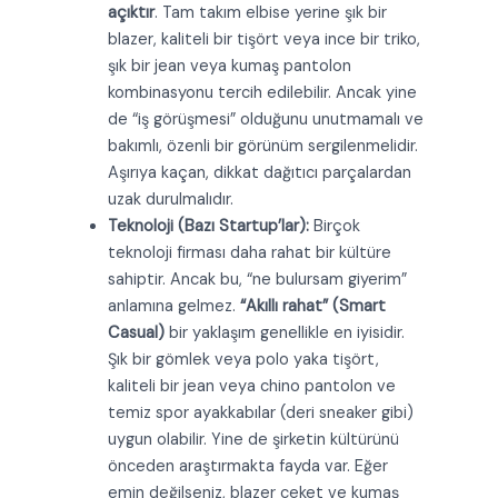
açıktır
. Tam takım elbise yerine şık bir
blazer, kaliteli bir tişört veya ince bir triko,
şık bir jean veya kumaş pantolon
kombinasyonu tercih edilebilir. Ancak yine
de “iş görüşmesi” olduğunu unutmamalı ve
bakımlı, özenli bir görünüm sergilenmelidir.
Aşırıya kaçan, dikkat dağıtıcı parçalardan
uzak durulmalıdır.
Teknoloji (Bazı Startup’lar):
Birçok
teknoloji firması daha rahat bir kültüre
sahiptir. Ancak bu, “ne bulursam giyerim”
anlamına gelmez.
“Akıllı rahat” (Smart
Casual)
bir yaklaşım genellikle en iyisidir.
Şık bir gömlek veya polo yaka tişört,
kaliteli bir jean veya chino pantolon ve
temiz spor ayakkabılar (deri sneaker gibi)
uygun olabilir. Yine de şirketin kültürünü
önceden araştırmakta fayda var. Eğer
emin değilseniz, blazer ceket ve kumaş