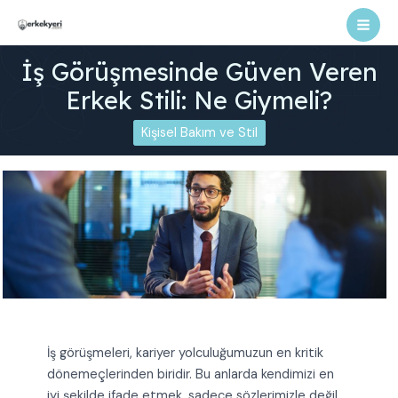
İçeriğe
atla
Mai
İş Görüşmesinde Güven Veren
Men
Erkek Stili: Ne Giymeli?
Kişisel Bakım ve Stil
İş görüşmeleri, kariyer yolculuğumuzun en kritik
dönemeçlerinden biridir. Bu anlarda kendimizi en
iyi şekilde ifade etmek, sadece sözlerimizle değil,