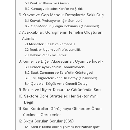
Renkler: Klasik ve Güvenli
Kumaş ve Kesim: Konfor ve Şıklık
Kravat ve Cep Mendili: Detaylarda Saklı Güç
Kravat: Profesyonelliğin Sembolü
Cep Mendili: Şıklığın Dokunuşu (Opsiyonel)
Ayakkabılar: Görüşmenin Temelini Oluşturan
Adımlar
Modeller: Klasik ve Zamansız
Renkler: Uyum ve Profesyonellik
Bakım: Parlak ve Temiz
Kemer ve Diğer Aksesuarlar: Uyum ve İncelik
Kemer: Ayakkabının Tamamlayıcısı
Saat: Zamanın ve Zarafetin Göstergesi
Kol Düğmeleri: Zarif Bir Detay (Opsiyonel)
Çoraplar: Küçük Ama Önemli Detay
Bakım ve Hijyen: Kusursuz Görünümün Sırrı
Sektöre Göre Stratejiler: Her Sektör Aynı
Değil!
Son Kontroller: Görüşmeye Gitmeden Önce
Yapılması Gerekenler
Sıkça Sorulan Sorular (SSS)
Soru 1: Takım elbise giymek her zaman şart