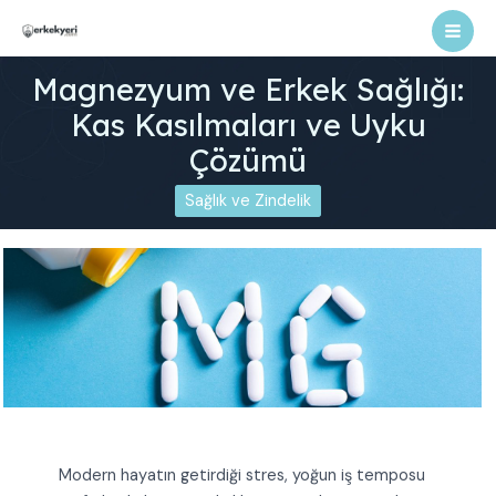
İçeriğe
atla
Mai
Magnezyum ve Erkek Sağlığı:
Men
Kas Kasılmaları ve Uyku
Çözümü
Sağlık ve Zindelik
Modern hayatın getirdiği stres, yoğun iş temposu