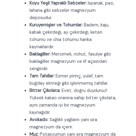
Koyu Yeşil Yapraklı Sebzeler:
Ispanak, pazı,
lahana gibi sebzeler magnezyum
deposudur.
Kuruyemişler ve Tohumlar:
Badem, kaju,
kabak çekirdeği, ay çekirdeği, keten
tohumu ve chia tohumu harika
kaynaklardır.
Baklagiller:
Mercimek, nohut, fasulye gibi
baklagiller magnezyum ve lif açısından
zengindir.
Tam Tahıllar:
Esmer pirinç, yulaf, tam
buğday ekmeği gibi işlenmemiş tahıllar.
Bitter Çikolata:
Evet, doğru duydunuz!
Yüksek kakao oranına sahip bitter çikolata,
aynı zamanda iyi bir magnezyum
kaynağıdır.
Avokado:
Sağlıklı yağların yanı sıra
magnezyum da içerir.
Muz:
Potasyumun yanı sıra magnezyum da