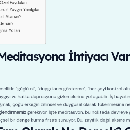
 Özel Faydaları
uz! Yaygın Yanılgılar
sıl Atarsın?
dersin?
şma Yolları
Meditasyona İhtiyacı Va
ikle “güçlü ol”, “duygularını gösterme”, “her şeyi kontrol altınd
ygıyı ve hatta depresyonu gizlemelerine yol açabilir. İş hayatının
mak, çoğu erkeğin zihinsel ve duygusal olarak tükenmesine neden 
üçlendirmemiz
gerekiyor. İşte meditasyon, bu noktada devreye g
içsel bir denge kurma fırsatı sunuyor. Bu, zayıflık değil, aksin