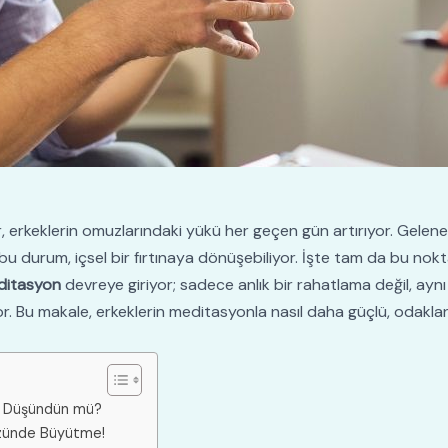
, erkeklerin omuzlarındaki yükü her geçen gün artırıyor. Gelenek
bu durum, içsel bir fırtınaya dönüşebiliyor. İşte tam da bu nokta
ditasyon
devreye giriyor; sadece anlık bir rahatlama değil, ayn
yor. Bu makale, erkeklerin meditasyonla nasıl daha güçlü, odakla
iç Düşündün mü?
zünde Büyütme!