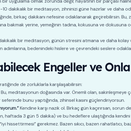
bir uygulama olmak zorunda değil; hayatının bir parçası haline 
 dakikalık bir meditasyon, zihninizi güne hazırlar ve daha od
ğinde, birkaç dakikanı nefesine odaklanarak geçirebilirsin. Bu, z
una bakmak yerine, yemeğinin tadına, kokusuna ve dokusuna 
kikalık bir meditasyon, günün stresini atmana ve daha kolay 
 adımlarına, bedenindeki hislere ve çevrendeki seslere odaklan
bilecek Engeller ve Onla
atiğinde de zorluklarla karşılaşabilirsin:
Bu, meditasyonun doğasında var. Önemli olan, sakinleşmeye ça
eferinde bunu yaptığında, zihinsel kasını güçlendiriyorsun.
mıyorum.”
Kendine karşı nazik ol. Birkaç gün kaçırırsan, sorun 
n, haftada 3 gün 5 dakika) ve bu hedeflere ulaştığında kendini 
 hissettirmesi” gerekmez. Bazen sıkıcı, bazen rahatlatıcı, baze