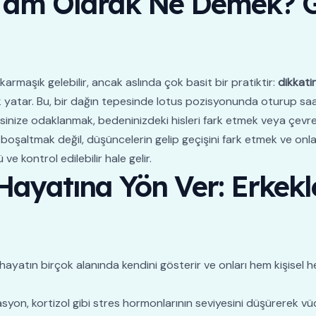
 Tam Olarak Ne Demek? 
armaşık gelebilir, ancak aslında çok basit bir pratiktir:
dikkati
k yatar. Bu, bir dağın tepesinde lotus pozisyonunda oturup sa
nize odaklanmak, bedeninizdeki hisleri fark etmek veya çevren
 boşaltmak değil, düşüncelerin gelip geçişini fark etmek ve onlara
ve kontrol edilebilir hale gelir.
 Hayatına Yön Ver: Erkekl
hayatın birçok alanında kendini gösterir ve onları hem kişise
yon, kortizol gibi stres hormonlarının seviyesini düşürerek vü