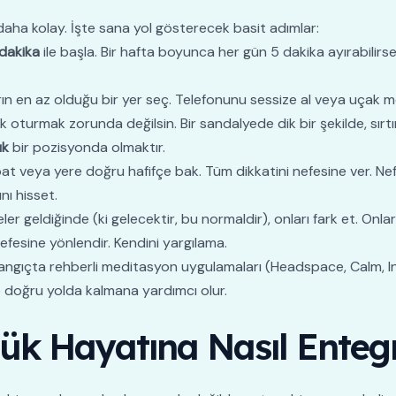
 kolay. İşte sana yol gösterecek basit adımlar:
dakika
ile başla. Bir hafta boyunca her gün 5 dakika ayırabilirs
rın en az olduğu bir yer seç. Telefonunu sessize al veya uçak 
oturmak zorunda değilsin. Bir sandalyede dik bir şekilde, sırtı
ık
bir pozisyonda olmaktır.
t veya yere doğru hafifçe bak. Tüm dikkatini nefesine ver. Nefes
nı hisset.
r geldiğinde (ki gelecektir, bu normaldir), onları fark et. Onlar
nefesine yönlendir. Kendini yargılama.
ngıçta rehberli meditasyon uygulamaları (Headspace, Calm, Insig
e doğru yolda kalmana yardımcı olur.
k Hayatına Nasıl Entegr