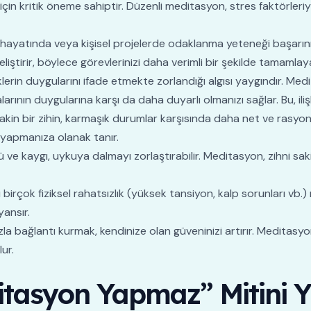
 için kritik öneme sahiptir. Düzenli meditasyon, stres faktörleri
 hayatında veya kişisel projelerde odaklanma yeteneği başarını
ştirir, böylece görevlerinizi daha verimli bir şekilde tamamlayab
lerin duygularını ifade etmekte zorlandığı algısı yaygındır. Me
ının duygularına karşı da daha duyarlı olmanızı sağlar. Bu, ilişk
akin bir zihin, karmaşık durumlar karşısında daha net ve rasyone
r yapmanıza olanak tanır.
ü ve kaygı, uykuya dalmayı zorlaştırabilir. Meditasyon, zihni saki
 birçok fiziksel rahatsızlık (yüksek tansiyon, kalp sorunları vb.) m
ansır.
la bağlantı kurmak, kendinize olan güveninizi artırır. Meditasyo
ur.
asyon Yapmaz” Mitini Yı