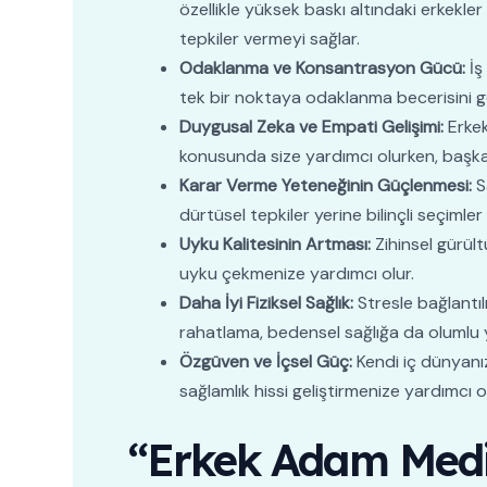
özellikle yüksek baskı altındaki erkekler
tepkiler vermeyi sağlar.
Odaklanma ve Konsantrasyon Gücü:
İş
tek bir noktaya odaklanma becerisini geli
Duygusal Zeka ve Empati Gelişimi:
Erkek
konusunda size yardımcı olurken, başkalar
Karar Verme Yeteneğinin Güçlenmesi:
S
dürtüsel tepkiler yerine bilinçli seçimle
Uyku Kalitesinin Artması:
Zihinsel gürült
uyku çekmenize yardımcı olur.
Daha İyi Fiziksel Sağlık:
Stresle bağlantılı
rahatlama, bedensel sağlığa da olumlu y
Özgüven ve İçsel Güç:
Kendi iç dünyanız
sağlamlık hissi geliştirmenize yardımcı ol
“Erkek Adam Medit