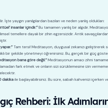
ir. İşte yaygın yanılgılardan bazıları ve neden yanlış oldukları:
üel’ insanlar içindir.”
Bu tamamen yanlış bir algıdır. Meditasyo
limsel temellere dayalı bir zihin egzersizidir. Antik savaşçılar
ştir.
yapar.”
Tam tersi! Meditasyon, duygusal zekanızı geliştirerek 
klı bir şekilde yönetmeyi öğrenirsiniz. Bu, gerçek bir güç göster
ditasyon bana göre değil.”
Meditasyonun amacı zihni tamamen
lamadan fark etmek ve onların sizi sürüklemesine izin vermemekt
elecektir.
0 dakika
ile başlayabilirsiniz. Bu süre, sabah kahvenizi içerken 
ç Rehberi: İlk Adımların