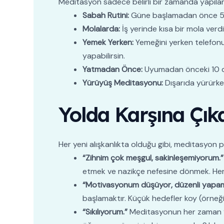
Meditasyon sadece belirli bir zamanda yapılan 
Sabah Rutini:
Güne başlamadan önce 5-10
Molalarda:
İş yerinde kısa bir mola verdi
Yemek Yerken:
Yemeğini yerken telefon
yapabilirsin.
Yatmadan Önce:
Uyumadan önceki 10 da
Yürüyüş Meditasyonu:
Dışarıda yürürken
Yolda Karşına Çıka
Her yeni alışkanlıkta olduğu gibi, meditasyon pr
“Zihnim çok meşgul, sakinleşemiyorum.”
etmek ve nazikçe nefesine dönmek. Her s
“Motivasyonum düşüyor, düzenli yapa
başlamaktır. Küçük hedefler koy (örneği
“Sıkılıyorum.”
Meditasyonun her zaman “iyi