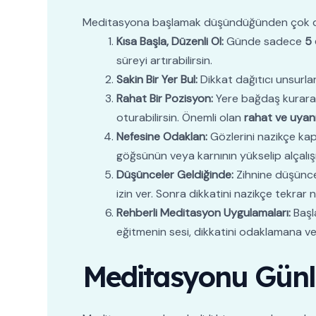
Meditasyona başlamak düşündüğünden çok daha
Kısa Başla, Düzenli Ol:
Günde sadece
5 
süreyi artırabilirsin.
Sakin Bir Yer Bul:
Dikkat dağıtıcı unsurla
Rahat Bir Pozisyon:
Yere bağdaş kurarak 
oturabilirsin. Önemli olan
rahat ve uyan
Nefesine Odaklan:
Gözlerini nazikçe kapa
göğsünün veya karnının yükselip alçalışı
Düşünceler Geldiğinde:
Zihnine düşüncele
izin ver. Sonra dikkatini nazikçe tekrar 
Rehberli Meditasyon Uygulamaları:
Başla
eğitmenin sesi, dikkatini odaklamana v
Meditasyonu Günlü