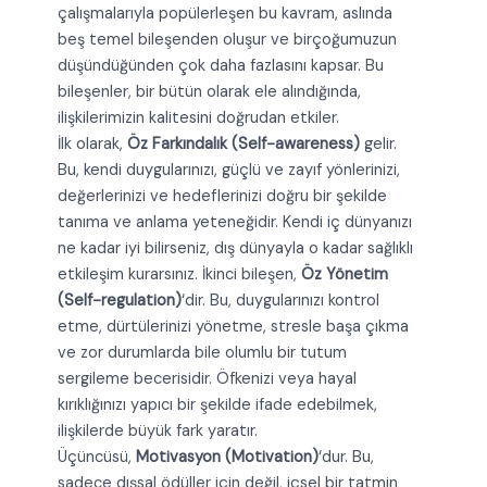
çalışmalarıyla popülerleşen bu kavram, aslında
beş temel bileşenden oluşur ve birçoğumuzun
düşündüğünden çok daha fazlasını kapsar. Bu
bileşenler, bir bütün olarak ele alındığında,
ilişkilerimizin kalitesini doğrudan etkiler.
İlk olarak,
Öz Farkındalık (Self-awareness)
gelir.
Bu, kendi duygularınızı, güçlü ve zayıf yönlerinizi,
değerlerinizi ve hedeflerinizi doğru bir şekilde
tanıma ve anlama yeteneğidir. Kendi iç dünyanızı
ne kadar iyi bilirseniz, dış dünyayla o kadar sağlıklı
etkileşim kurarsınız. İkinci bileşen,
Öz Yönetim
(Self-regulation)
‘dir. Bu, duygularınızı kontrol
etme, dürtülerinizi yönetme, stresle başa çıkma
ve zor durumlarda bile olumlu bir tutum
sergileme becerisidir. Öfkenizi veya hayal
kırıklığınızı yapıcı bir şekilde ifade edebilmek,
ilişkilerde büyük fark yaratır.
Üçüncüsü,
Motivasyon (Motivation)
‘dur. Bu,
sadece dışsal ödüller için değil, içsel bir tatmin