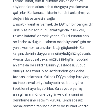
teması kurar, vücut dillerine dikkat eder ve
söylenenlerin arkasındaki duyguyu yakalamaya
çalışırlar. Bu, konuşan kişinin kendini anlaşılmış ve
değerli hissetmesini sağlar.
Empatik yanıtlar vermek de EQ’nun bir parçasıdır.
Birisi size bir sorununu anlattığında, “Boş ver,
takma kafana” demek yerine, “Bu durumun seni
ne kadar üzdüğünü tahmin edebiliyorum” gibi bir
yanıt vermek, aranızdaki bağı güçlendirir. Bu,
karşınızdakinin duygularını
onayladığınızı
gösterir.
Ayrıca, duygusal zeka,
sözsüz iletişim
in gücünü
anlamakla da ilgilidir. Birinin yüz ifadesi, vücut
duruşu, ses tonu, bize sözlerinden çok daha
fazlasını anlatabilir. Yüksek EQ’ya sahip bireyler,
bu ince sinyalleri yakalayabilir ve buna göre
tepkilerini ayarlayabilirler. Bu sayede yanlış
anlaşılmaların önüne geçilir ve daha samimi,
derinlemesine iletişim kurulur. Kendi sözsüz
mesajlarımızın farkında olmak ve bunları kontrol