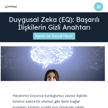
İçeriğe
atla
Mai
Duygusal Zeka (EQ): Başarılı
Men
İlişkilerin Gizli Anahtarı
İlişkiler ve Sosyal Hayat
Hayatımız boyunca kurduğumuz sayısız ilişkide,
kimimiz adeta bir sihirbaz gibi derin bağlar
kurarken, kimimiz sürekli aynı döngüde takılıp