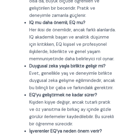
olsa da, büyük ölçüde öğrenilen ve
geliştirilen bir beceridir. Pratik ve
deneyimle zamanla güçlenir.
IQ mu daha önemli, EQ mu?
Her ikisi de önemlidir, ancak farklı alanlarda.
IQ akademik başarı ve analitik düşünme
için kritikken, EQ kişisel ve profesyonel
ilişkilerde, liderlikte ve genel yaşam
memnuniyetinde daha belirleyici rol oynar.
Duygusal zeka yaşla birlikte gelişir mi?
Evet, genellikle yaş ve deneyimle birlikte
duygusal zeka gelişme eğilimindedir, ancak
bu bilinçli bir çaba ve farkındalık gerektirir.
EQ’yu geliştirmek ne kadar sürer?
Kişiden kişiye değişir, ancak tutarlı pratik
ve öz yansıtma ile birkaç ay içinde gözle
görülür ilerlemeler kaydedilebilir. Bu sürekli
bir öğrenme sürecidir.
İşverenler EQ’ya neden önem verir?